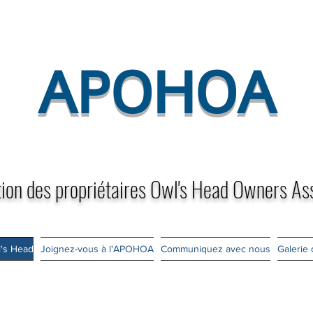
APOHOA
ion des propriétaires Owl's Head Owners As
l's Head
Joignez-vous à l'APOHOA
Communiquez avec nous
Galerie