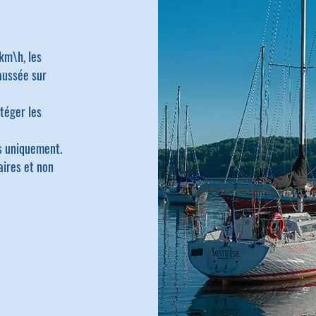
km\h, les
aussée sur
téger les
ls uniquement.
aires et non