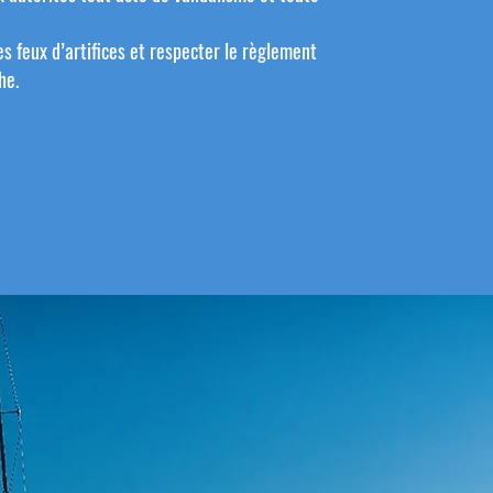
s feux d’artifices et respecter le règlement
he.