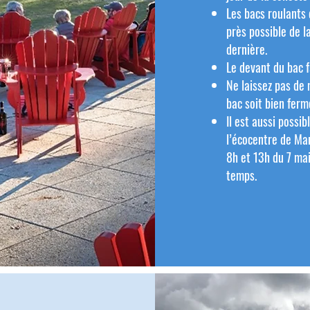
Les bacs roulants 
près possible de l
dernière.
Le devant du bac f
Ne laissez pas de 
bac soit bien ferm
Il est aussi possi
l’écocentre de Man
8h et 13h du 7 ma
temps.