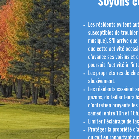
Soyons co
Les résidents évitent au
susceptibles de troubler l
musique). S’il arrive que 
que cette activité occasi
d’avance ses voisins et o
poursuit l’activité à l’int
Les propriétaires de chi
abusivement.
Les résidents essaient a
gazons, de tailler leurs h
d’entretien bruyante les
samedi entre 10h et 16h.
Limiter l’éclairage de fa
Protéger la propriété d’
du golf en rapportant au